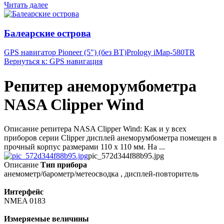
Читать далее
Балеарские острова
GPS навигатор Pioneer (5") (без BT)
Prology iMap-580TR
Вернуться к: GPS навигация
Репитер анеморумбометра
NASA Clipper Wind
Описание репитера NASA Clipper Wind: Как и у всех
приборов серии Clipper дисплей анеморумбометра помещен в
прочный корпус размерами 110 x 110 мм. На ...
pic_572d344f88b95.jpg
Описание
Тип прибора
анемометр/барометр/метеосводка , дисплей-повторитель
Интерфейс
NMEA 0183
Измеряемые величины