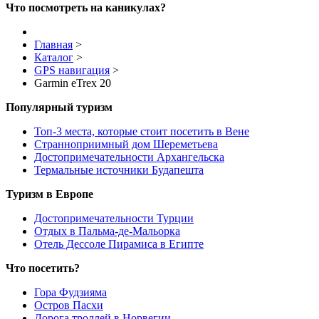
Что посмотреть на каникулах?
Главная
>
Каталог
>
GPS навигация
>
Garmin eTrex 20
Популярный туризм
Топ-3 места, которые стоит посетить в Вене
Странноприимный дом Шереметьева
Достопримечательности Архангельска
Термальные источники Будапешта
Туризм в Европе
Достопримечательности Турции
Отдых в Пальма-де-Мальорка
Отель Дессоле Пирамиса в Египте
Что посетить?
Гора Фудзияма
Остров Пасхи
Дорога троллей в Норвегии