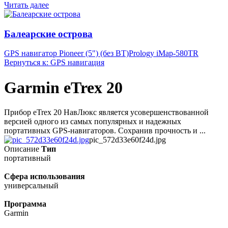
Читать далее
Балеарские острова
GPS навигатор Pioneer (5") (без BT)
Prology iMap-580TR
Вернуться к: GPS навигация
Garmin eTrex 20
Прибор eTrex 20 НавЛюкс является усовершенствованной
версией одного из самых популярных и надежных
портативных GPS-навигаторов. Сохранив прочность и ...
pic_572d33e60f24d.jpg
Описание
Тип
портативный
Сфера использования
универсальный
Программа
Garmin