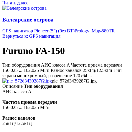
Читать далее
Балеарские острова
GPS навигатор Pioneer (5") (без BT)
Prology iMap-580TR
Вернуться к: GPS навигация
Furuno FA-150
Тип оборудования АИС класса A Частота приема передачи
156.025 ... 162.025 МГц Разнос каналов 25кГц/12.5кГц Тип
экрана монохромный, разрешение 120x64 ...
pic_572d3439287f2.jpg
Описание
Тип оборудования
АИС класса A
Частота приема передачи
156.025 ... 162.025 МГц
Разнос каналов
25кГц/12.5кГц