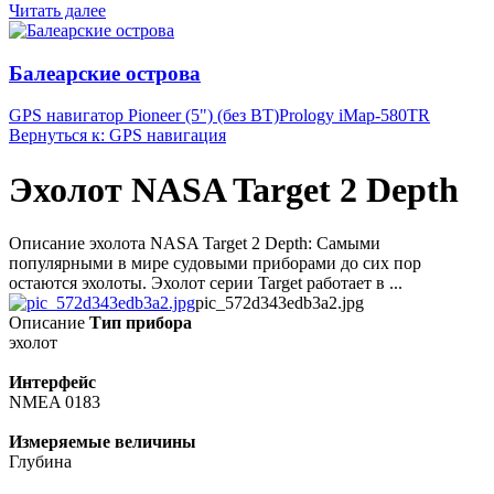
Читать далее
Балеарские острова
GPS навигатор Pioneer (5") (без BT)
Prology iMap-580TR
Вернуться к: GPS навигация
Эхолот NASA Target 2 Depth
Описание эхолота NASA Target 2 Depth: Самыми
популярными в мире судовыми приборами до сих пор
остаются эхолоты. Эхолот серии Target работает в ...
pic_572d343edb3a2.jpg
Описание
Тип прибора
эхолот
Интерфейс
NMEA 0183
Измеряемые величины
Глубина