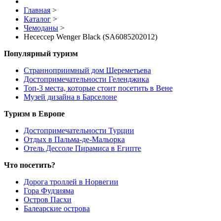
Главная
>
Каталог
>
Чемоданы
>
Несессер Wenger Black (SA6085202012)
Популярный туризм
Странноприимный дом Шереметьева
Достопримечательности Геленджика
Топ-3 места, которые стоит посетить в Вене
Музей дизайна в Барселоне
Туризм в Европе
Достопримечательности Турции
Отдых в Пальма-де-Мальорка
Отель Дессоле Пирамиса в Египте
Что посетить?
Дорога троллей в Норвегии
Гора Фудзияма
Остров Пасхи
Балеарские острова