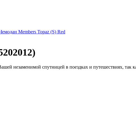
Чемодан Members Topaz (S) Red
5202012)
ашей незаменимой спутницей в поездках и путешествиях, так ка