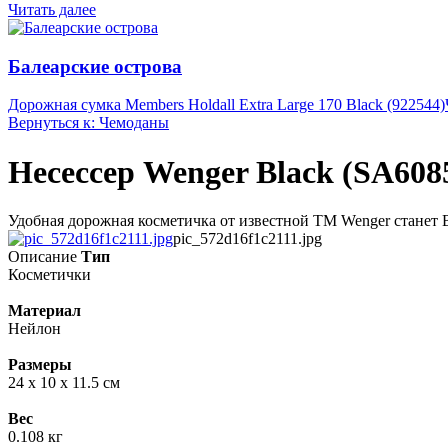
Читать далее
Балеарские острова
Дорожная сумка Members Holdall Extra Large 170 Black (922544)
Вернуться к: Чемоданы
Несессер Wenger Black (SA608
Удобная дорожная косметичка от известной ТМ Wenger станет В
pic_572d16f1c2111.jpg
Описание
Тип
Косметички
Материал
Нейлон
Размеры
24 x 10 x 11.5 см
Вес
0.108 кг