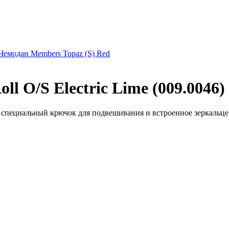
Чемодан Members Topaz (S) Red
l O/S Electric Lime (009.0046)
ет специальный крючок для подвешивания и встроенное зеркальце