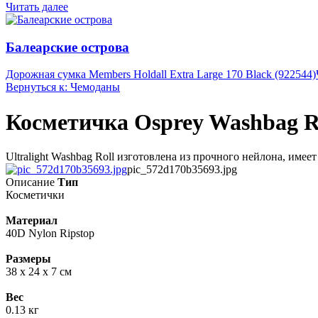
Читать далее
Балеарские острова
Дорожная сумка Members Holdall Extra Large 170 Black (922544)
Вернуться к: Чемоданы
Косметичка Osprey Washbag Rol
Ultralight Washbag Roll изготовлена из прочного нейлона, име
pic_572d170b35693.jpg
Описание
Тип
Косметички
Материал
40D Nylon Ripstop
Размеры
38 х 24 х 7 см
Вес
0.13 кг