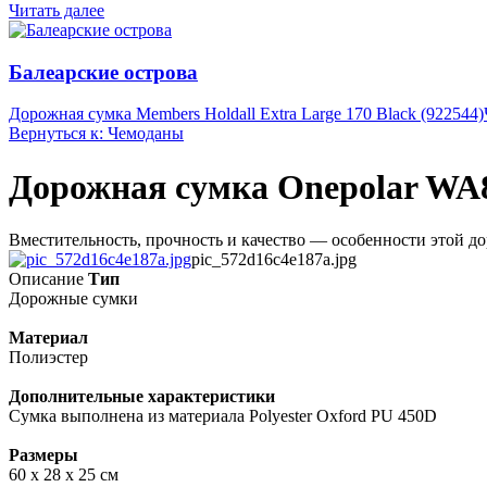
Читать далее
Балеарские острова
Дорожная сумка Members Holdall Extra Large 170 Black (922544)
Вернуться к: Чемоданы
Дорожная сумка Onepolar WA8
Вместительность, прочность и качество — особенности этой до
pic_572d16c4e187a.jpg
Описание
Тип
Дорожные сумки
Материал
Полиэстер
Дополнительные характеристики
Сумка выполнена из материала Polyester Oxford PU 450D
Размеры
60 х 28 х 25 см