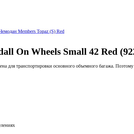
Чемодан Members Topaz (S) Red
ll On Wheels Small 42 Red (92
на для транспортировки основного объемного багажа. Поэтому в
елениях