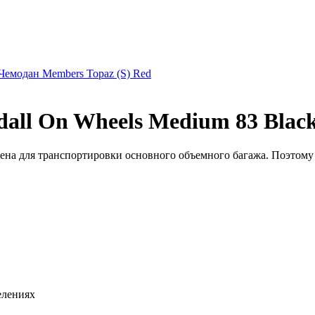
Чемодан Members Topaz (S) Red
ll On Wheels Medium 83 Black
на для транспортировки основного объемного багажа. Поэтому в
елениях