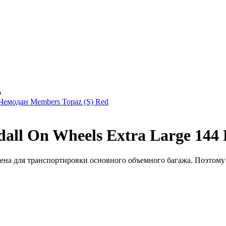
b
Чемодан Members Topaz (S) Red
ll On Wheels Extra Large 144 B
на для транспортировки основного объемного багажа. Поэтому в