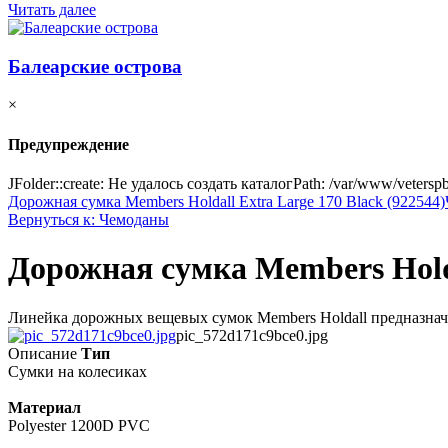
Читать далее
Балеарские острова
×
Предупреждение
JFolder::create: Не удалось создать каталогPath: /var/www/vetersp
Дорожная сумка Members Holdall Extra Large 170 Black (922544)
Вернуться к: Чемоданы
Дорожная сумка Members Holda
Линейка дорожных вещевых сумок Members Holdall предназначе
pic_572d171c9bce0.jpg
Описание
Тип
Сумки на колесиках
Материал
Polyester 1200D PVC