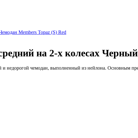
Чемодан Members Topaz (S) Red
редний на 2-х колесах Черный 
й и недорогой чемодан, выполненный из нейлона. Основным пре