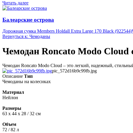
Читать далее
Балеарские острова
Дорожная сумка Members Holdall Extra Large 170 Black (922544)
Вернуться к: Чемоданы
Чемодан Roncato Modo Cloud с
Чемодан Roncato Modo Cloud – это легкий, надежный, стильны
pic_572d16b9c99fb.jpg
Описание
Тип
Чемоданы на колесиках
Материал
Нейлон
Размеры
63 х 44 х 28 / 32 см
Объем
72 / 82 л