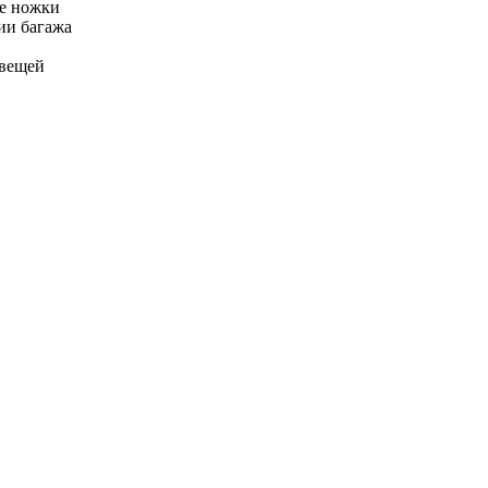
ые ножки
ии багажа
 вещей