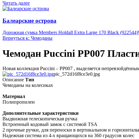
Читать далее
Балеарские острова
Дорожная сумка Members Holdall Extra Large 170 Black (922544)
Вернуться к: Чемоданы
Чемодан Puccini PP007 Пласт
Новая коллекция Puccini – PP007 , выделяется непревзойдённы
pic_572d16f8ce3e0.jpg
Описание
Тип
Чемоданы на колесиках
Материал
Полипропилен
Дополнительные характеристики
Выдвижная телескопическая ручка
Встроенный кодовый замок с системой TSA
2 прочные ручки, для переноски в вертикальном и горизонтал
Надежная система из 4-х вращающихся на 360 градусов колес