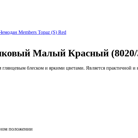
Чемодан Members Topaz (S) Red
иковый Малый Красный (8020/
м глянцевым блеском и яркими цветами. Является практичной и 
ьном положении