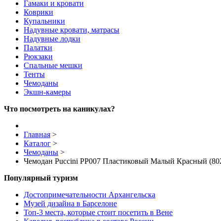
Гамаки и кровати
Коврики
Купальники
Надувные кровати, матрасы
Надувные лодки
Палатки
Рюкзаки
Спальные мешки
Тенты
Чемоданы
Экшн-камеры
Что посмотреть на каникулах?
Главная
>
Каталог
>
Чемоданы
>
Чемодан Puccini PP007 Пластиковый Малый Красный (802
Популярный туризм
Достопримечательности Архангельска
Музей дизайна в Барселоне
Топ-3 места, которые стоит посетить в Вене