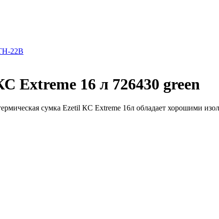
TH-22B
С Extreme 16 л 726430 green
отермическая сумка Ezetil КС Extreme 16л обладает хорошими из