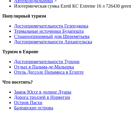
Автохолодильники
>
Изотермическая сумка Ezetil КС Extreme 16 л 726430 gree
Популярный туризм
Достопримечательности Геленджика
Термальные источники Будапешта
Странноприимный дом Шереметьева
Достопримечательности Архангельска
Туризм в Европе
Достопримечательности Турции
Отдых в Пальма-де-Мальорка
Отель Дессоле Пирамиса в Египте
Что посетить?
Замок Юссе в долине Луары
Дорога троллей в Норвегии
Остров Пасхи
Балеарские острова