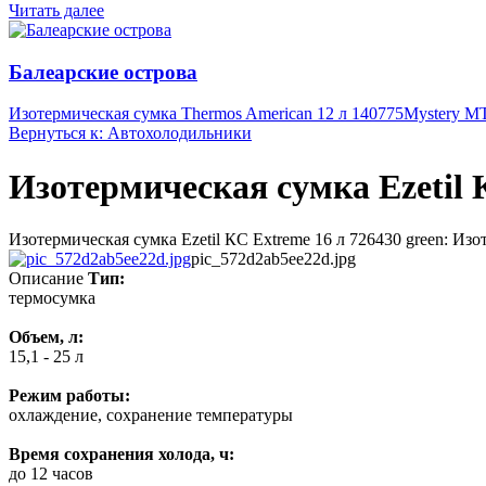
Читать далее
Балеарские острова
Изотермическая сумка Thermos American 12 л 140775
Mystery M
Вернуться к: Автохолодильники
Изотермическая сумка Ezetil К
Изотермическая сумка Ezetil КС Extreme 16 л 726430 green: Из
pic_572d2ab5ee22d.jpg
Описание
Тип:
термосумка
Объем, л:
15,1 - 25 л
Режим работы:
охлаждение, сохранение температуры
Время сохранения холода, ч:
до 12 часов