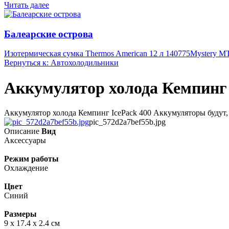
Читать далее
Балеарские острова
Изотермическая сумка Thermos American 12 л 140775
Mystery M
Вернуться к: Автохолодильники
Аккумулятор холода Кемпинг 
Аккумулятор холода Кемпинг IcePack 400 Аккумуляторы будут, 
pic_572d2a7bef55b.jpg
Описание
Вид
Аксессуары
Режим работы
Охлаждение
Цвет
Синий
Размеры
9 х 17.4 х 2.4 см