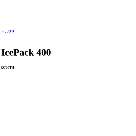
TH-22B
IcePack 400
кстати,