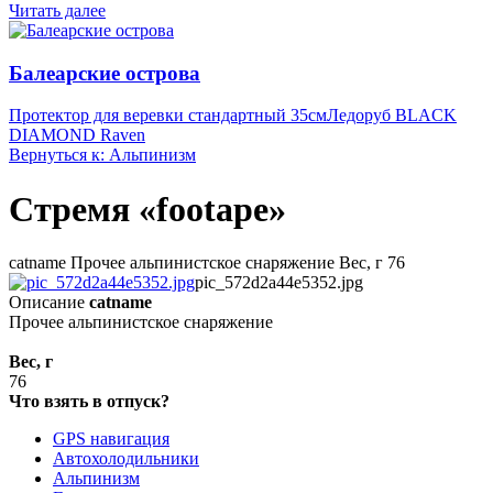
Читать далее
Балеарские острова
Протектор для веревки стандартный 35см
Ледоруб BLACK
DIAMOND Raven
Вернуться к: Альпинизм
Стремя «footape»
catname Прочее альпинистское снаряжение Вес, г 76
pic_572d2a44e5352.jpg
Описание
catname
Прочее альпинистское снаряжение
Вес, г
76
Что взять в отпуск?
GPS навигация
Автохолодильники
Альпинизм