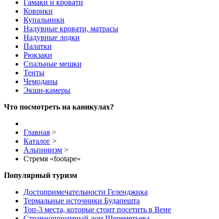
Гамаки и кровати
Коврики
Купальники
Надувные кровати, матрасы
Надувные лодки
Палатки
Рюкзаки
Спальные мешки
Тенты
Чемоданы
Экшн-камеры
Что посмотреть на каникулах?
Главная
>
Каталог
>
Альпинизм
>
Стремя «footape»
Популярный туризм
Достопримечательности Геленджика
Термальные источники Будапешта
Топ-3 места, которые стоит посетить в Вене
Странноприимный дом Шереметьева