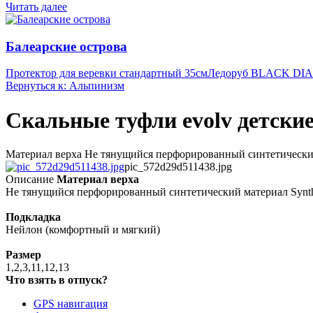
Читать далее
Балеарские острова
Протектор для веревки стандартный 35см
Ледоруб BLACK DI
Вернуться к: Альпинизм
Скальные туфли evolv детские
Материал верха Не тянущийся перфорированный синтетический 
pic_572d29d511438.jpg
Описание
Материал верха
Не тянущийся перфорированный синтетический материал Synth
Подкладка
Нейлон (комфортный и мягкий)
Размер
1,2,3,11,12,13
Что взять в отпуск?
GPS навигация