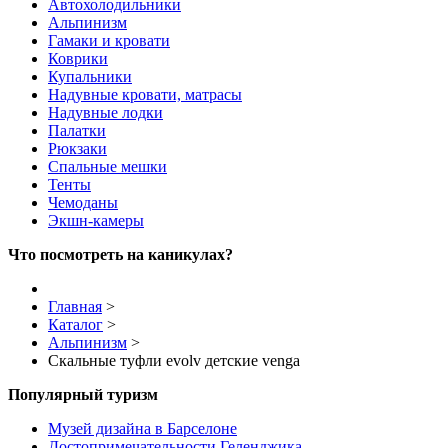
Автохолодильники
Альпинизм
Гамаки и кровати
Коврики
Купальники
Надувные кровати, матрасы
Надувные лодки
Палатки
Рюкзаки
Спальные мешки
Тенты
Чемоданы
Экшн-камеры
Что посмотреть на каникулах?
Главная
>
Каталог
>
Альпинизм
>
Скальные туфли evolv детские venga
Популярный туризм
Музей дизайна в Барселоне
Достопримечательности Геленджика