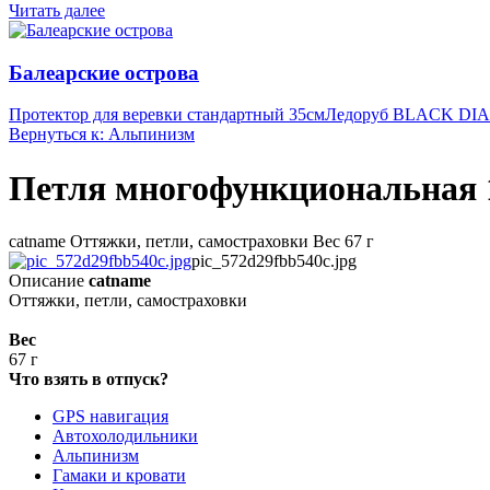
Читать далее
Балеарские острова
Протектор для веревки стандартный 35см
Ледоруб BLACK DI
Вернуться к: Альпинизм
Петля многофункциональная 1
catname Оттяжки, петли, самостраховки Вес 67 г
pic_572d29fbb540c.jpg
Описание
catname
Оттяжки, петли, самостраховки
Вес
67 г
Что взять в отпуск?
GPS навигация
Автохолодильники
Альпинизм
Гамаки и кровати