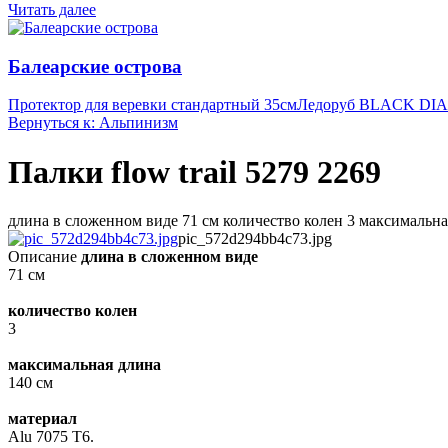
Читать далее
Балеарские острова
Протектор для веревки стандартный 35см
Ледоруб BLACK DI
Вернуться к: Альпинизм
Палки flow trail 5279 2269
длина в сложенном виде 71 см количество колен 3 максимальная 
pic_572d294bb4c73.jpg
Описание
длина в сложенном виде
71 см
количество колен
3
максимальная длина
140 см
материал
Alu 7075 T6.