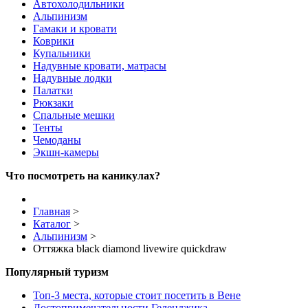
Автохолодильники
Альпинизм
Гамаки и кровати
Коврики
Купальники
Надувные кровати, матрасы
Надувные лодки
Палатки
Рюкзаки
Спальные мешки
Тенты
Чемоданы
Экшн-камеры
Что посмотреть на каникулах?
Главная
>
Каталог
>
Альпинизм
>
Оттяжка black diamond livewire quickdraw
Популярный туризм
Топ-3 места, которые стоит посетить в Вене
Достопримечательности Геленджика