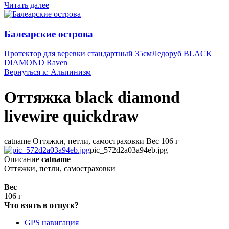
Читать далее
Балеарские острова
Протектор для веревки стандартный 35см
Ледоруб BLACK
DIAMOND Raven
Вернуться к: Альпинизм
Оттяжка black diamond
livewire quickdraw
catname Оттяжки, петли, самостраховки Вес 106 г
pic_572d2a03a94eb.jpg
Описание
catname
Оттяжки, петли, самостраховки
Вес
106 г
Что взять в отпуск?
GPS навигация