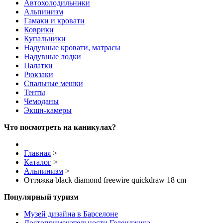
Автохолодильники
Альпинизм
Гамаки и кровати
Коврики
Купальники
Надувные кровати, матрасы
Надувные лодки
Палатки
Рюкзаки
Спальные мешки
Тенты
Чемоданы
Экшн-камеры
Что посмотреть на каникулах?
Главная
>
Каталог
>
Альпинизм
>
Оттяжка black diamond freewire quickdraw 18 cm
Популярный туризм
Музей дизайна в Барселоне
Достопримечательности Геленджика