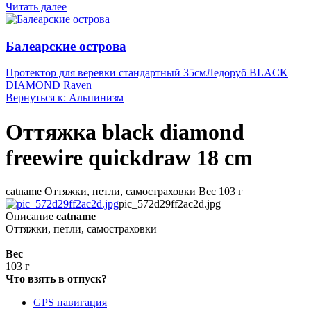
Читать далее
Балеарские острова
Протектор для веревки стандартный 35см
Ледоруб BLACK
DIAMOND Raven
Вернуться к: Альпинизм
Оттяжка black diamond
freewire quickdraw 18 cm
catname Оттяжки, петли, самостраховки Вес 103 г
pic_572d29ff2ac2d.jpg
Описание
catname
Оттяжки, петли, самостраховки
Вес
103 г
Что взять в отпуск?
GPS навигация