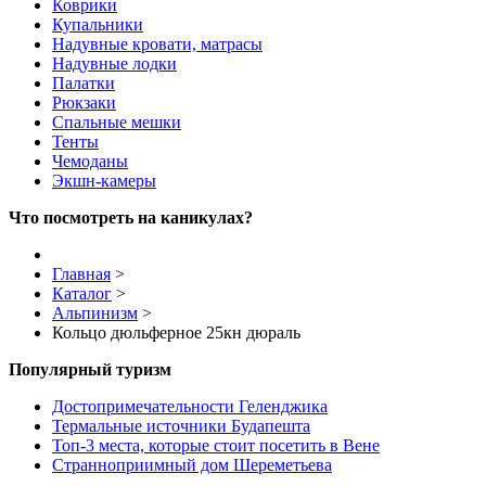
Коврики
Купальники
Надувные кровати, матрасы
Надувные лодки
Палатки
Рюкзаки
Спальные мешки
Тенты
Чемоданы
Экшн-камеры
Что посмотреть на каникулах?
Главная
>
Каталог
>
Альпинизм
>
Кольцо дюльферное 25кн дюраль
Популярный туризм
Достопримечательности Геленджика
Термальные источники Будапешта
Топ-3 места, которые стоит посетить в Вене
Странноприимный дом Шереметьева