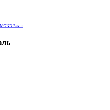
AMOND Raven
аль