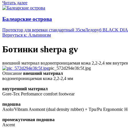
Читать далее
Балеарские острова
Протектор для веревки стандартный 35см
Ледоруб BLACK DI
Вернуться к: Альпинизм
Ботинки sherpa gv
внешний материал водонепроницаемая кожа 2,2-2,4 мм внутренни
pic_572d294e3fc5f.jpg
Описание
внешний материал
водонепроницаемая кожа 2,2-2,4 мм
внутренний материал
Gore-Tex Perfomance comfort footwear
подошва
Asolo/Vibram Asomont (dual density rubber) + Tpu/Pu Ergonomic He
промежуточная подошва
Ascent