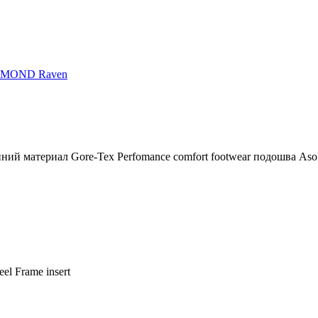
AMOND Raven
й материал Gore-Tex Perfomance comfort footwear подошва Asolo
el Frame insert