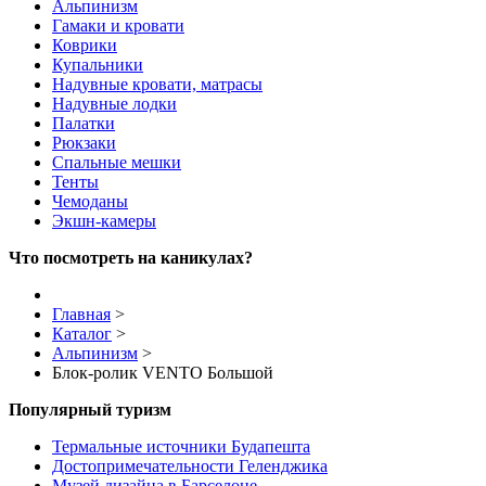
Альпинизм
Гамаки и кровати
Коврики
Купальники
Надувные кровати, матрасы
Надувные лодки
Палатки
Рюкзаки
Спальные мешки
Тенты
Чемоданы
Экшн-камеры
Что посмотреть на каникулах?
Главная
>
Каталог
>
Альпинизм
>
Блок-ролик VENTO Большой
Популярный туризм
Термальные источники Будапешта
Достопримечательности Геленджика
Музей дизайна в Барселоне