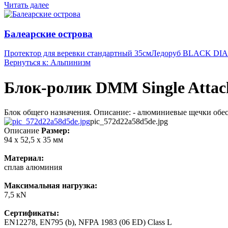
Читать далее
Балеарские острова
Протектор для веревки стандартный 35см
Ледоруб BLACK DI
Вернуться к: Альпинизм
Блок-ролик DMM Single Attach
Блок общего назначения. Описание: - алюминиевые щечки обес
pic_572d22a58d5de.jpg
Описание
Размер:
94 х 52,5 х 35 мм
Материал:
сплав алюминия
Максимальная нагрузка:
7,5 кN
Сертификаты:
EN12278, EN795 (b), NFPA 1983 (06 ED) Class L