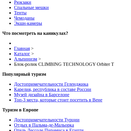
Рюкзаки
Спальные мешки
Тенты
Чемоданы
Экшн-камеры
Что посмотреть на каникулах?
Главная
>
Каталог
>
Альпинизм
>
Блок-ролик CLIMBING TECHNOLOGY Orbiter T
Популярный туризм
Достопримечательности Геленджика
Карелия, республика в составе России
Музей дизайна в Барселоне
Топ-3 места, которые стоит посетить в Вене
Туризм в Европе
Достопримечательности Турции
Отдых в Пальма-де-Мальорка
Отель Дессоле Пирамиса в Египте