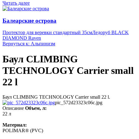
Читать далее
Балеарские острова
Протектор для веревки стандартный 35см
Ледоруб BLACK
DIAMOND Raven
Вернуться к: Альпинизм
Баул CLIMBING
TECHNOLOGY Carrier small
22 l
Баул CLIMBING TECHNOLOGY Carrier small 22 l.
pic_572d23323c06c.jpg
Описание
Объем, л:
22 л
Материал:
POLIMAR® (PVC)